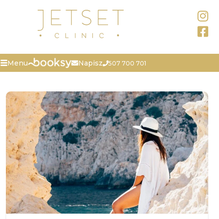
Napisz
Menu
507 700 701