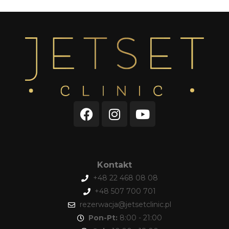
Kontakt
+48 22 468 08 08
+48 507 700 701
rezerwacja@jetsetclinic.pl
Pon-Pt:
8:00 - 21:00