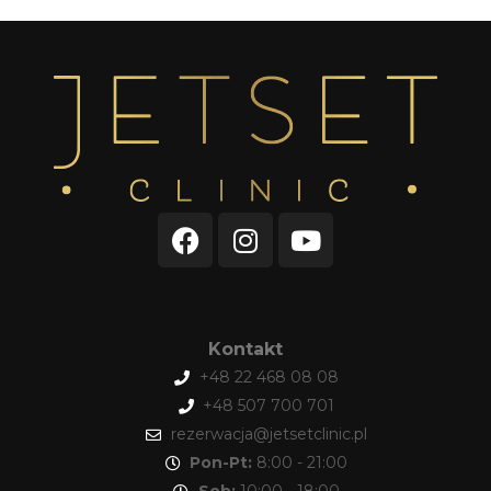
Kontakt
+48 22 468 08 08
+48 507 700 701
rezerwacja@jetsetclinic.pl
Pon-Pt:
8:00 - 21:00