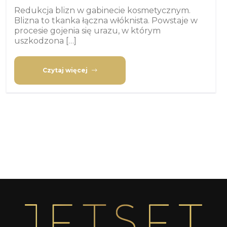
Redukcja blizn w gabinecie kosmetycznym.
Blizna to tkanka łączna włóknista. Powstaje w
procesie gojenia się urazu, w którym
uszkodzona […]
Czytaj więcej