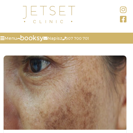
Napisz
Menu
507 700 701