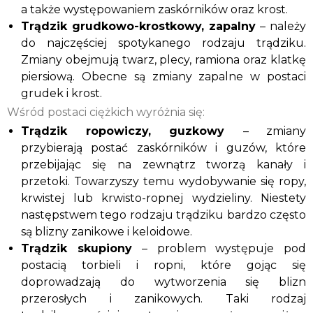
a także występowaniem zaskórników oraz krost.
Trądzik grudkowo-krostkowy, zapalny
– należy
do najczęściej spotykanego rodzaju trądziku.
Zmiany obejmują twarz, plecy, ramiona oraz klatkę
piersiową. Obecne są zmiany zapalne w postaci
grudek i krost.
Wśród postaci ciężkich wyróżnia się:
Trądzik ropowiczy, guzkowy
– zmiany
przybierają postać zaskórników i guzów, które
przebijając się na zewnątrz tworzą kanały i
przetoki. Towarzyszy temu wydobywanie się ropy,
krwistej lub krwisto-ropnej wydzieliny. Niestety
następstwem tego rodzaju trądziku bardzo często
są blizny zanikowe i keloidowe.
Trądzik skupiony
– problem występuje pod
postacią torbieli i ropni, które gojąc się
doprowadzają do wytworzenia się blizn
przerosłych i zanikowych. Taki rodzaj