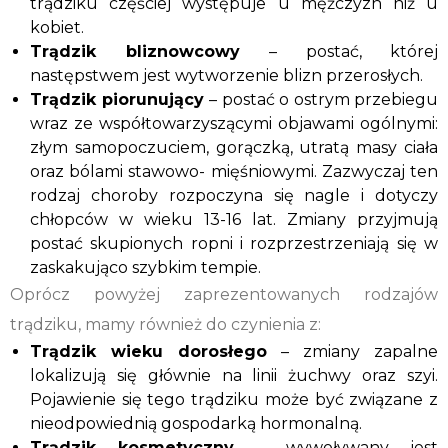
trądziku częściej występuje u mężczyzn niż u
kobiet.
Trądzik bliznowcowy
– postać, której
następstwem jest wytworzenie blizn przerosłych.
Trądzik piorunujący
– postać o ostrym przebiegu
wraz ze współtowarzyszącymi objawami ogólnymi:
złym samopoczuciem, gorączką, utratą masy ciała
oraz bólami stawowo- mięśniowymi. Zazwyczaj ten
rodzaj choroby rozpoczyna się nagle i dotyczy
chłopców w wieku 13-16 lat. Zmiany przyjmują
postać skupionych ropni i rozprzestrzeniają się w
zaskakująco szybkim tempie.
Oprócz powyżej zaprezentowanych rodzajów
trądziku, mamy również do czynienia z:
Trądzik wieku dorosłego
– zmiany zapalne
lokalizują się głównie na linii żuchwy oraz szyi.
Pojawienie się tego trądziku może być związane z
nieodpowiednią gospodarką hormonalną.
Trądzik kosmetyczny
– wywoływany jest