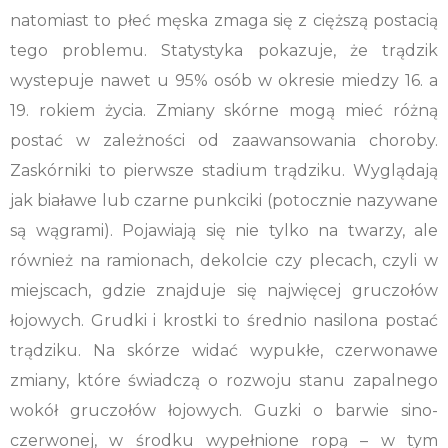
natomiast to płeć męska zmaga się z cięższą postacią
tego problemu. Statystyka pokazuje, że trądzik
wystepuje nawet u 95% osób w okresie miedzy 16. a
19. rokiem życia. Zmiany skórne mogą mieć różną
postać w zależności od zaawansowania choroby.
Zaskórniki to pierwsze stadium trądziku. Wyglądają
jak białawe lub czarne punkciki (potocznie nazywane
są wągrami). Pojawiają się nie tylko na twarzy, ale
również na ramionach, dekolcie czy plecach, czyli w
miejscach, gdzie znajduje się najwięcej gruczołów
łojowych. Grudki i krostki to średnio nasilona postać
trądziku. Na skórze widać wypukłe, czerwonawe
zmiany, które świadczą o rozwoju stanu zapalnego
wokół gruczołów łojowych. Guzki o barwie sino-
czerwonej, w środku wypełnione ropą – w tym