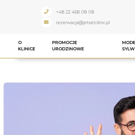
+48 22 468 08 08
rezerwacja@jetsetclinic.pl
O
PROMOCJE
MODE
KLINICE
URODZINOWE
SYLW