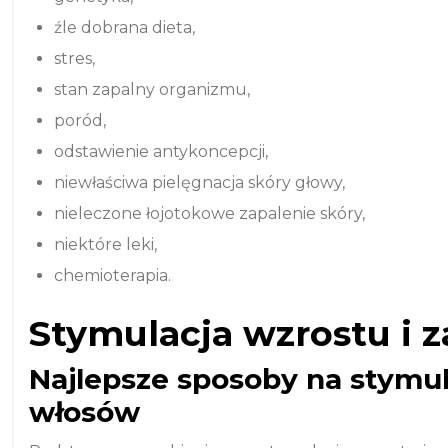
źle dobrana dieta,
stres,
stan zapalny organizmu,
poród,
odstawienie antykoncepcji,
niewłaściwa pielęgnacja skóry głowy,
nieleczone łojotokowe zapalenie skóry,
niektóre leki,
chemioterapia.
Stymulacja wzrostu i 
Najlepsze sposoby na stymul
włosów