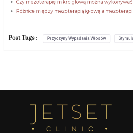
Czy mezoterapię mikroigłową można wykonywać 
Różnice między mezoterapią igłową a mezoterapi
Post Tags :
Przyczyny Wypadania Włosów
Stymul