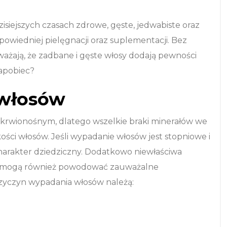
isiejszych czasach zdrowe, gęste, jedwabiste oraz
owiedniej pielęgnacji oraz suplementacji. Bez
ważają, że zadbane i gęste włosy dodają pewności
apobiec?
 włosów
krwionośnym, dlatego wszelkie braki minerałów we
kości włosów. Jeśli wypadanie włosów jest stopniowe i
harakter dziedziczny. Dodatkowo niewłaściwa
kie mogą również powodować zauważalne
rzyczyn wypadania włosów należą: