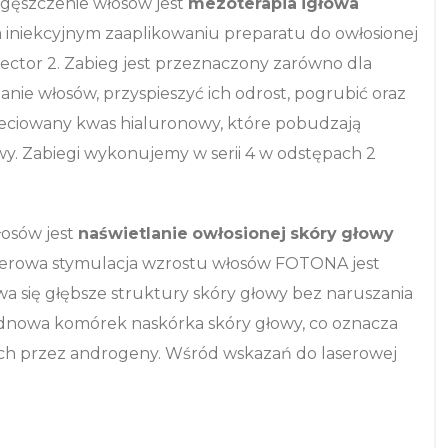
gęszczenie włosów jest
mezoterapia
igłowa
 iniekcyjnym zaaplikowaniu preparatu do owłosionej
njector 2. Zabieg jest przeznaczony zarówno dla
anie włosów, przyspieszyć ich odrost, pogrubić oraz
sieciowany kwas hialuronowy, które pobudzają
owy. Zabiegi wykonujemy w serii 4 w odstępach 2
łosów jest
naświetlanie
owłosionej
skóry
głowy
aserowa stymulacja wzrostu włosów FOTONA jest
 się głębsze struktury skóry głowy bez naruszania
 odnowa komórek naskórka skóry głowy, co oznacza
ch przez androgeny. Wśród wskazań do laserowej