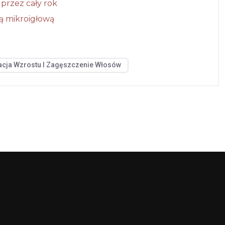
przez cały rok
ą mikroigłową
acja Wzrostu I Zagęszczenie Włosów