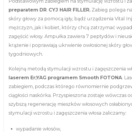
Podstawowym zabiegiem na stymulację wzrostu i za
preparatem
DR
.
CYJ HAIR FILLER.
Zabieg polega na
skóry głowy za pomocą igły, bądź urządzenia Vital I
mężczyzn, jak i kobiet, którzy chcą zatrzymać wypad
zagęścić włosy. Ampułka zawiera 7 peptydów i nieu
krążenie i poprawiają ukrwienie owłosionej skóry gł
tygodniowych.
Kolejną metodą stymulacji wzrostu i zagęszczenia w
laserem
Er;YAG
programem
Smooth
FOTONA
. L
zabiegiem, podczas którego równomiernie podgrzewa
ciągłości naskórka. Przyspieszona zostaje wówczas
szybszą regenerację mieszków włosowych osłabiony
stymulacji wzrostu i zagęszczenia włosa zaliczamy:
wypadanie włosów,