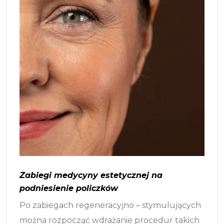
Zabiegi medycyny estetycznej na
podniesienie policzków
Po zabiegach regeneracyjno – stymulujących
można rozpocząć wdrażanie procedur takich