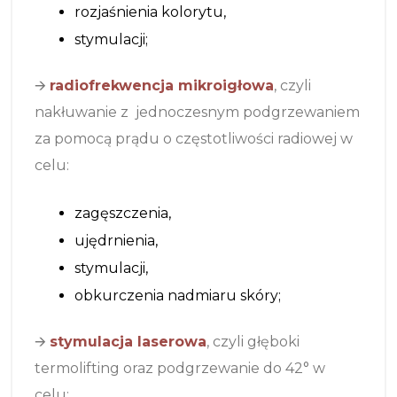
rozjaśnienia kolorytu,
stymulacji;
🡪
radiofrekwencja mikroigłowa
, czyli
nakłuwanie z jednoczesnym podgrzewaniem
za pomocą prądu o częstotliwości radiowej w
celu:
zagęszczenia,
ujędrnienia,
stymulacji,
obkurczenia nadmiaru skóry;
🡪
stymulacja laserowa
, czyli głęboki
termolifting oraz podgrzewanie do 42
°
w
celu: