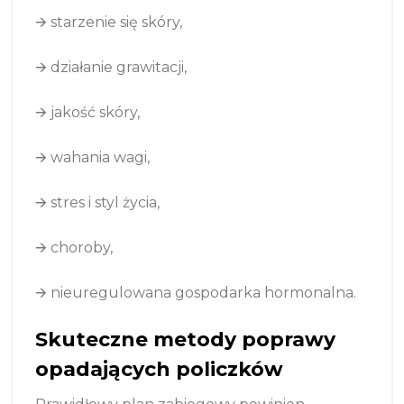
🡪
starzenie się skóry,
🡪
działanie grawitacji,
🡪
jakość skóry,
🡪
wahania wagi,
🡪
stres i styl życia,
🡪
choroby,
🡪
nieuregulowana gospodarka hormonalna.
Skuteczne metody poprawy
opadających policzków