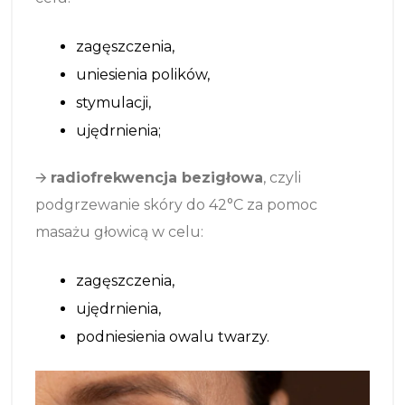
zagęszczenia,
uniesienia polików,
stymulacji,
ujędrnienia;
🡪
radiofrekwencja bezigłowa
, czyli
podgrzewanie skóry do 42
°
C za pomoc
masażu głowicą w celu:
zagęszczenia,
ujędrnienia,
podniesienia owalu twarzy.