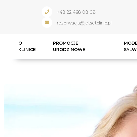
+48 22 468 08 08
rezerwacja@jetsetclinic.pl
O
PROMOCJE
MODE
KLINICE
URODZINOWE
SYLW