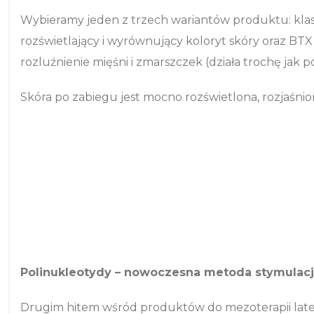
Wybieramy jeden z trzech wariantów produktu: kla
rozświetlający i wyrównujący koloryt skóry oraz B
rozluźnienie mięśni i zmarszczek (działa trochę jak p
Skóra po zabiegu jest mocno rozświetlona, rozjaśni
Polinukleotydy – nowoczesna metoda stymulacji
Drugim hitem wśród produktów do mezoterapii latem