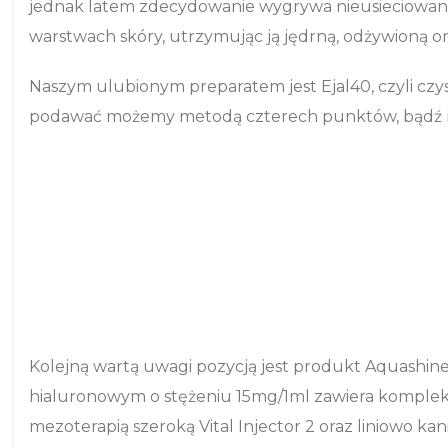
jednak latem zdecydowanie wygrywa nieusieciowan
warstwach skóry, utrzymując ją jędrną, odżywioną or
Naszym ulubionym preparatem jest Ejal40, czyli czy
podawać możemy metodą czterech punktów, bądź mez
Kolejną wartą uwagi pozycją jest produkt Aquashin
hialuronowym o stężeniu 15mg/1ml zawiera komplek
mezoterapią szeroką Vital Injector 2 oraz liniowo kani