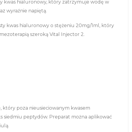
y kwas hialuronowy, który zatrzymuje wodę w
az wyraźnie napiętą.
sty kwas hialuronowy o stężeniu 20mg/1ml, który
oterapią szeroką Vital Injector 2.
e, który poza nieusieciowanym kwasem
s siedmiu peptydów. Preparat można aplikować
ulą.