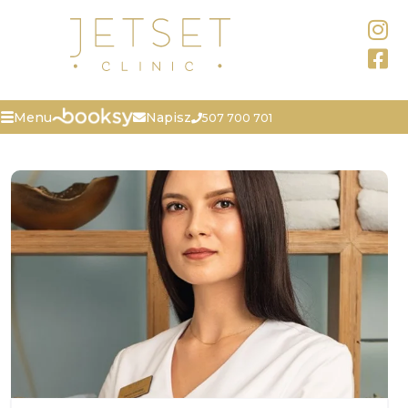
Napisz
Menu
507 700 701