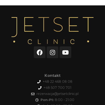
Kontakt
+48 22 468 08 08
+48 507 700 701
rezerwacja@jetsetclinic.pl
Pon-Pt:
8:00 - 21:00