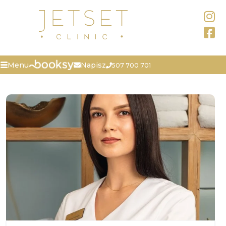
Napisz
Menu
507 700 701