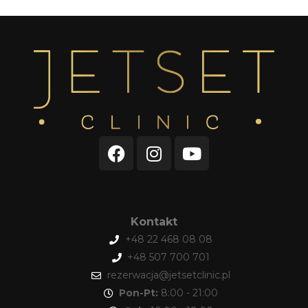
Kontakt
+48 22 468 08 08
+48 507 700 701
rezerwacja@jetsetclinic.pl
Pon-Pt:
8:00 - 21:00