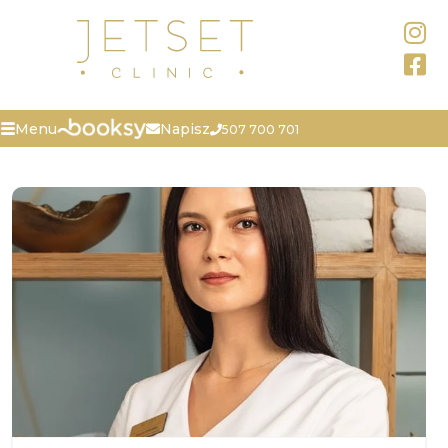
Napisz
Menu
507 700 701