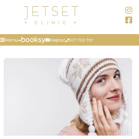
Napisz
Menu
507 700 701