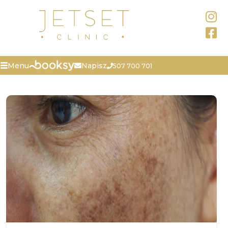
Napisz
Menu
507 700 701