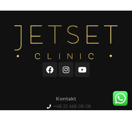
Kontakt
+48 22 468 08 08
+48 507 700 701
rezerwacja@jetsetclinic.pl
Pon-Pt:
8:00 - 21:00