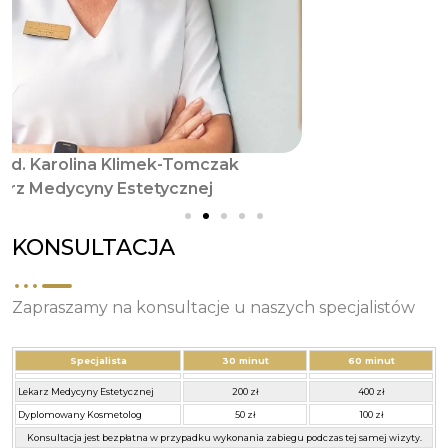
KONSULTACJA
Zapraszamy na konsultacje u naszych specjalistów
Specjalista
30 minut
60 minut
Lekarz Medycyny Estetycznej
200 zł
400 zł
Dyplomowany Kosmetolog
50 zł
100 zł
Konsultacja jest bezpłatna w przypadku wykonania zabiegu podczas tej samej wizyty.