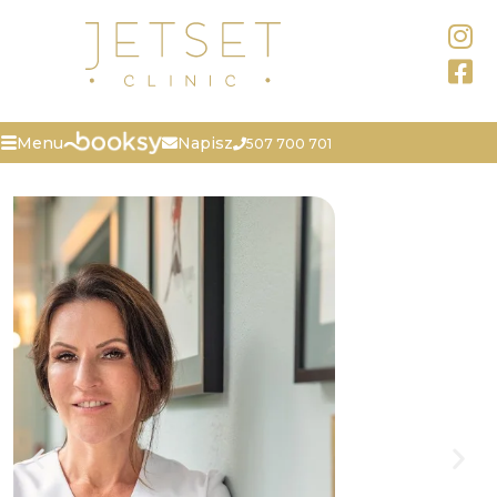
Napisz
Menu
507 700 701