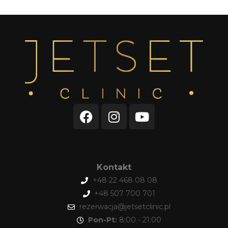
Kontakt
+48 22 468 08 08
+48 507 700 701
rezerwacja@jetsetclinic.pl
Pon-Pt:
8:00 - 21:00