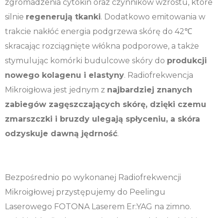
zgromadzenia cytokin oraz czynników wzrostu, które
silnie
regenerują tkanki
. Dodatkowo emitowania w
trakcie nakłóć energia podgrzewa skórę do 42℃
skracając rozciągnięte włókna podporowe, a także
stymulując komórki budulcowe skóry do
produkcji
nowego kolagenu i elastyny
. Radiofrekwencja
Mikroigłowa jest jednym z
najbardziej znanych
zabiegów zagęszczających skórę, dzięki czemu
zmarszczki i bruzdy ulegają spłyceniu, a skóra
odzyskuje dawną jędrność
.
Bezpośrednio po wykonanej Radiofrekwencji
Mikroigłowej przystępujemy do Peelingu
Laserowego FOTONA Laserem Er:YAG na zimno.