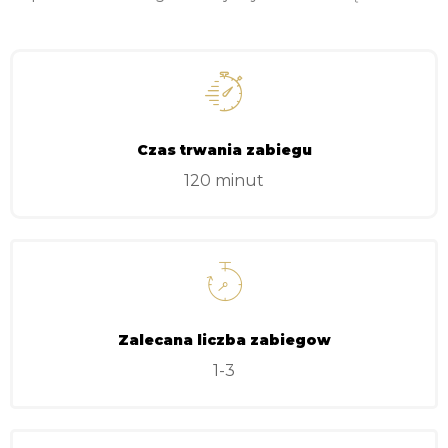
Czas trwania zabiegu
120 minut
Zalecana liczba zabiegow
1-3